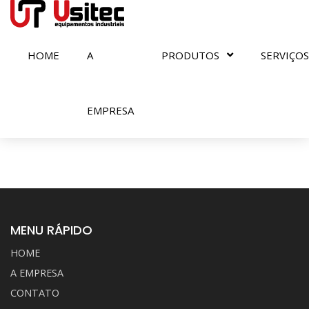
HOME
A
PRODUTOS
SERVIÇOS
Serviço de Corte a
Plasma e Plasma CNC
EMPRESA
MENU RÁPIDO
HOME
A EMPRESA
CONTATO