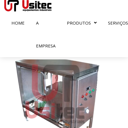
HOME
A
PRODUTOS
SERVIÇOS
Indústria de biscoitos
EMPRESA
Encontrados
5
resultados