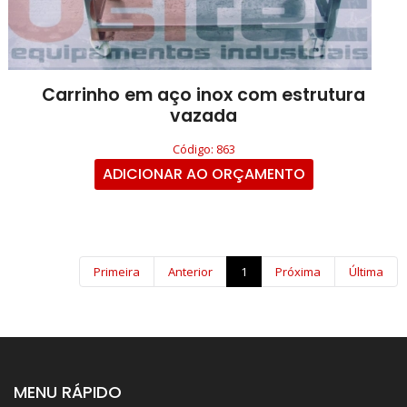
Carrinho em aço inox com estrutura
vazada
Código: 863
ADICIONAR AO ORÇAMENTO
Primeira
Anterior
1
Próxima
Última
MENU RÁPIDO