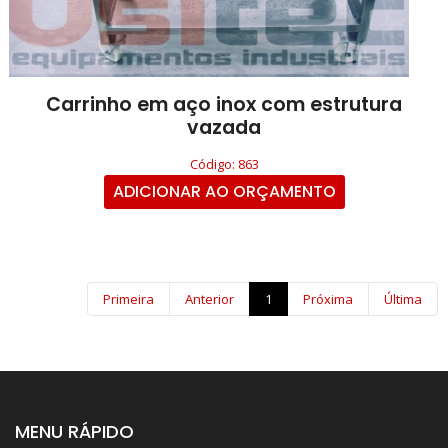
Carrinho em aço inox com estrutura
vazada
Código: 863
ADICIONAR AO ORÇAMENTO
Primeira
Anterior
1
Próxima
Última
MENU RÁPIDO