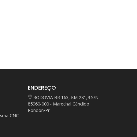
ENDEREÇO
RODOVIA BR 163, KM 281,9 S/N
85960-000 - Marechal Cândido
Rondon/Pr
lasma CNC