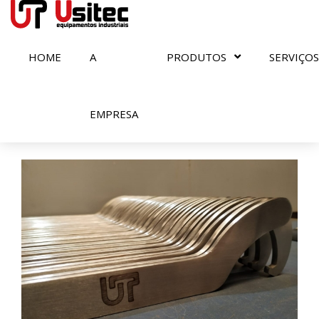
HOME
A
PRODUTOS
SERVIÇOS
Home
PRODUTOS
21719 - Chave unha
Chave unha
EMPRESA